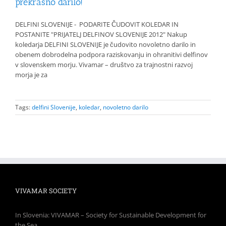
prekrasno darilo!
DELFINI SLOVENIJE - PODARITE ČUDOVIT KOLEDAR IN
POSTANITE "PRIJATELJ DELFINOV SLOVENIJE 2012" Nakup
koledarja DELFINI SLOVENIJE je čudovito novoletno darilo in
obenem dobrodelna podpora raziskovanju in ohranitivi delfinov
v slovenskem morju. Vivamar – društvo za trajnostni razvoj
morja je za
Tags:
delfini Slovenije
,
koledar
,
novoletno darilo
VIVAMAR SOCIETY
In Slovenia: VIVAMAR – Society for Sustainable Development for
the Sea