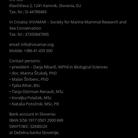
Klavčičeva 2, 1241 Kamnik, Slovenia, EU
Tax. Nr.: SI 44789483
In Croatia: VIVAMAR – Society for Marine Mammal Research and
Sea Conservation
Tax. Nr.: 37350847995
email: info@vivamar.org
Mobile: +386 41 435 500
Contact persons:
• president – Darja Ribarič, MPhil in Biological Sciences
• doc. Marina Štukelj, PhD
• Malan Štrbenc, PhD
• Tjaša Rihar, BSc
• Tanja Ostrman Renault, MSc
• Koraljka Polaček, MSc
• Nataša Potočnik, MSc, PR
Bank account in Slovenia:
IBAN SI56 1917 0501 2900 849
SWIFT/BIC: SZKBSI2X
at Deželna banka Slovenije.