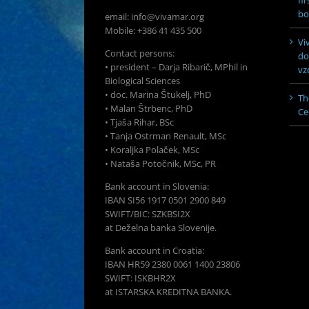
fi
bo
email: info@vivamar.org
Mobile: +386 41 435 500
Vi
Contact persons:
do
• president – Darja Ribarič, MPhil in
vz
Biological Sciences
• doc. Marina Štukelj, PhD
Th
• Malan Štrbenc, PhD
Ce
• Tjaša Rihar, BSc
• Tanja Ostrman Renault, MSc
• Koraljka Polaček, MSc
• Nataša Potočnik, MSc, PR
Bank account in Slovenia:
IBAN SI56 1917 0501 2900 849
SWIFT/BIC: SZKBSI2X
at Deželna banka Slovenije.
Bank account in Croatia:
IBAN HR59 2380 0061 1400 23806
SWIFT: ISKBHR2X
at ISTARSKA KREDITNA BANKA.