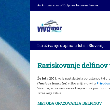
Skip
An Ambassador of Dolphins between People.
to
content
Istraživanje dupina u Istri i Sloveniji
Raziskovanje delfinov v
Že leta 2001
, ko je nastala želja po ustanovitvi d
(
Tursiops truncatus
)
v Sloveniji, v okviru
Prirodos
Vivamar, so se raziskave okrepile in se postopoma
Tržaškega zaliva.
METODA OPAZOVANJA DELFINOV