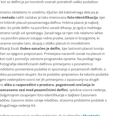
h kot so delfini je pri tovrstnih ocenah potrebnih veliko podatkov
ustrezno obdelamo in uredimo, ključen del kabinetnega dela pa je
a metoda
naših raziskav je tako imenovana
foto-identifikacija
, kjer
i hrbtnih plavuti posameznega delfina. Hrbtna plavut je najbolj
den, ko pride delfin na površino zaradi dihanja. Je zgolj iz mehkega
bistveno tanjši od sprednjega. Zaradi tega se njen rob relativno lahko
 na površini plavuti ostajajo vidne praske, zareze in brazgotine, ki
te naravne oznake nam, skupaj z obliko plavuti in morebitnimi
kaciji živali.
Dobro označen je
delfin,
kjer lastnosti plavuti tvorijo
ljučen za njegovo prepoznavo. Primerjava naravnih oznak na plavuti in
o, kot tudi s pomočjo ustrezne programske opreme. Na podlagi tega
 Fotografije identificiranih delfinov primerjamo s posnetimi iz
 pridobimo pomembne podatke in spoznanja o posameznih delfinih, o
osebka posamezni skupini. Na te podatke »pripnemo« še tekoče podatke
ugimi vedenjskimi vzorci ter jih primerjamo z opazovanji na drugih
imo
sliko o razporeditvi v prostoru
,
pogostnosti srečanja in
poznavamo vezi med posamičnimi delfini,
splošne vzorce vedenja,
 dolgotrajnim izvajanjem foto-identifikacije v daljšem časovnem
ladičev, časovno dobo vzreje mladičev, sčasoma pridobimo podatek o
 drugačnega vedenja itd.
dlagi opazovanj in analize potrjujejo, da je območje »
Akvatorija