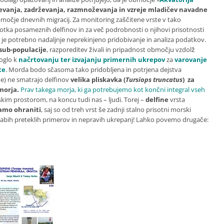
anja, zadrževanja, razmnoževanja in vzreje mladičev navadne
močje dnevnih migracij. Za monitoring zaščitene vrste v tako
a posameznih delfinov in za več podrobnosti o njihovi prisotnosti
 je potrebno nadaljnje neprekinjeno pridobivanje in analiza podatkov.
sub-populacije
, razporeditev živali in pripadnost območju vzdolž
oglo k
načrtovanju ter izvajanju primernih ukrepov
za
varovanje
te
. Morda bodo sčasoma tako pridobljena in potrjena dejstva
(še) ne smatrajo delfinov
velika pliskavka (
Tursiops truncatus
) za
morja.
Prav takega morja, ki ga potrebujemo kot končni integral vseh
kim prostorom, na koncu tudi nas – ljudi. Torej –
delfine
vrsta
mo ohraniti
, saj so od treh vrst še zadnji stalno prisotni morski
labih preteklih primerov in nepravih ukrepanj! Lahko povemo drugače: