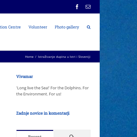
Facebook
Email
tion Centre
Volunteer
Photo gallery
Home
/
Istraživanje dupina u Istri i Sloveniji
Vivamar
'Long live the Sea!' For the Dolphins. For
the Environment. For us!
Zadnje novice in komentarji
Comments
Recent