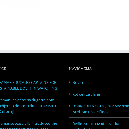
ICE
NAVIGACIJA
VAMAR EDUCATES CAPTAINS FOR
Novice
STAINABLE DOLPHIN WATCHING
Kotiček za člane
vamar uspješno sa dugotrajnom
udijom o dobrom dupinu uz Istru,
DOBRODELNOST: 0,5% dohodni
aliforniji
za ohranitev delfinov
vamar successfully introduced the
Delfini vrste navadna velika