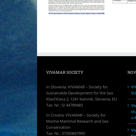
VIVAMAR SOCIETY
NOV
In Slovenia: VIVAMAR – Society for
VI
Sustainable Development for the Sea
SU
Klavčičeva 2, 1241 Kamnik, Slovenia, EU
Tax. Nr.: SI 44789483
Vi
st
In Croatia: VIVAMAR – Society for
u K
Marine Mammal Research and Sea
Conservation
Vi
Tax. Nr.: 37350847995