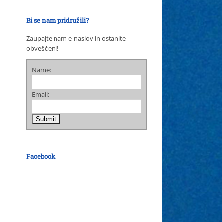
Bi se nam pridružili?
Zaupajte nam e-naslov in ostanite
obveščeni!
Name:
Email:
Facebook