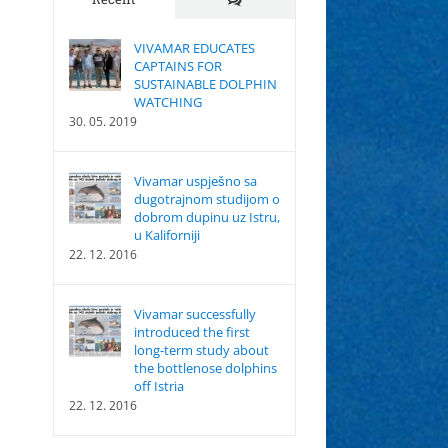
VIVAMAR EDUCATES
CAPTAINS FOR
SUSTAINABLE DOLPHIN
WATCHING
30. 05. 2019
Vivamar uspješno sa
dugotrajnom studijom o
dobrom dupinu uz Istru,
u Kaliforniji
22. 12. 2016
Vivamar successfully
introduced the first
long-term study about
the bottlenose dolphins
off Istria
22. 12. 2016