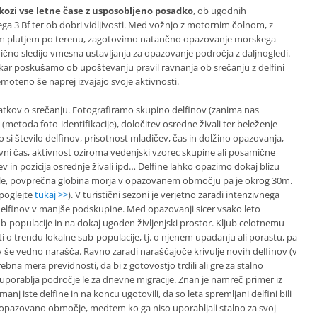
kozi vse letne čase z usposobljeno posadko
, ob ugodnih
a 3 Bf ter ob dobri vidljivosti. Med vožnjo z motornim čolnom, z
nim plutjem po terenu, zagotovimo natančno opazovanje morskega
nično sledijo vmesna ustavljanja za opazovanje področja z daljnogledi.
kar poskušamo ob upoštevanju pravil ravnanja ob srečanju z delfini
emoteno še naprej izvajajo svoje aktivnosti.
atkov o srečanju. Fotografiramo skupino delfinov (zanima nas
(metoda foto-identifikacije), določitev osredne živali ter beleženje
 si število delfinov, prisotnost mladičev, čas in dolžino opazovanja,
ni čas, aktivnost oziroma vedenjski vzorec skupine ali posamične
tev in pozicija osrednje živali ipd… Delfine lahko opazimo dokaj blizu
ale, povprečna globina morja v opazovanem območju pa je okrog 30m.
 poglejte
tukaj >>
). V turistični sezoni je verjetno zaradi intenzivnega
lfinov v manjše podskupine. Med opazovanji sicer vsako leto
-populacije in na dokaj ugoden življenjski prostor. Kljub celotnemu
o trendu lokalne sub-populacije, tj. o njenem upadanju ali porastu, pa
v še vedno narašča. Ravno zaradi naraščajoče krivulje novih delfinov (v
bna mera previdnosti, da bi z gotovostjo trdili ali gre za stalno
o, uporablja področje le za dnevne migracije. Znan je namreč primer iz
 manj iste delfine in na koncu ugotovili, da so leta spremljani delfini bili
kozi opazovano območje, medtem ko ga niso uporabljali stalno za svoj