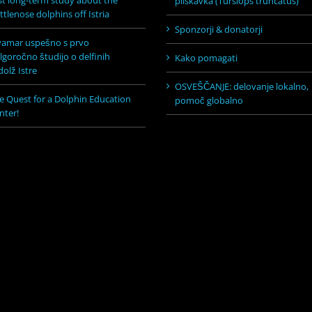
rst long-term study about the
pliskavka (Tursiops truncatus)
ttlenose dolphins off Istria
Sponzorji & donatorji
vamar uspešno s prvo
lgoročno študijo o delfinih
Kako pomagati
dolž Istre
OSVEŠČANJE: delovanje lokalno,
e Quest for a Dolphin Education
pomoč globalno
nter!