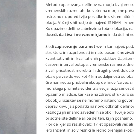
Metodo opazovanja delfinov na morju izvajamo
s
vremenskih razmerah, ko veter na morju ne preseg
ustrezno razporeditvijo posadke in s sistematič
okolja. Vožnji s hitrostjo do največ 15 NM/h izme
Ko opazimo delfine zabeležimo točno lokacijo, na
doseči,
da živali ne vznemirjamo
in da delfini n
Sledi
zapisovanje parametrov
in kar največ pod
struktura in razpršenost) in nato posamične živali 
kvantitativnih in kvalitativnih podatkov. Zapišemo
časovni interval potopa, vremenske razmere, dnev
živali, prisotnost morebitnih drugih plovil, določi
obale pa vse do več kot 4 km oddaljenosti od ob
Gre namreč za priobalni ekotip delfinov (za več si
morskega prometa evidentna večja razpršenost de
opazimo mladiče, kar kaže na zdravo strukturo sub
obdobju raziskav še ne moremo natančno govoriti 
čeprav krivulja s podatki na novo odkritih delfino
katalogu jih imamo zavedenih že okoli 100) je potre
prisotne iste delfine ali pa del teh, ki jih poznam
Floride, kjer so raziskovalci 17 let opazovali več ali
le tranzienti in so v resnici le redno prehajali s