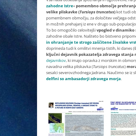
zahodne Istre
«
pomembno območje prehranjev
velike pliskavke (
Tursiops truncatus
)
kot tudi ob
pomembnem območju, za določitev večjega odstotk
in možnih prehajanj iz ene v drugo sub-populacijo
To bo omogočilo celovitejši
vpogled v dinamiko 
zahodne obale Istre. Našteto bo bistveno pripom
in ohranjanje te strogo zaščitene živalske vrs
doprinesla tudi k omilitvi mnenja tistih, ki danes 
ključni dejavnik pokazatelja zdravega stanja 
dejavnikov
, ki imajo opravka z morskim in obmors
navadna velika pliskavka (
Tursiops truncatus
)
mora
sesalci severovzhodnega Jadrana. Naučimo se iz s
delfini so ambasadorji zdravega morja
.