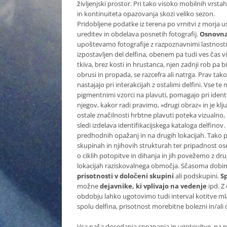
življenjski prostor. Pri tako visoko mobilnih vrsta
in kontinuiteta opazovanja skozi veliko sezon.
Pridobljene podatke iz terena po vrnitvi z morja 
ureditev in obdelava posnetih fotografij.
Osnovn
upoštevamo fotografije z razpoznavnimi lastnostm
izpostavljen del delfina, obenem pa tudi ves čas vi
tkiva, brez kosti in hrustanca, njen zadnji rob pa 
obrusi in propada, se razcefra ali natrga. Prav tako
nastajajo pri interakcijah z ostalimi delfini. Vse 
pigmentnimi vzorci na plavuti, pomagajo pri identifi
njegov, kakor radi pravimo, »drugi obraz« in je k
ostale značilnosti hrbtne plavuti poteka vizualn
sledi izdelava identifikacijskega kataloga delfinov.
predhodnih opažanj in na drugih lokacijah. Tako
skupinah in njihovih strukturah ter pripadnost 
o ciklih potopitve in dihanja in jih povežemo z dr
lokacijah raziskovalnega območja. Sčasoma dob
prisotnosti v določeni skupini
ali podskupini.
S
možne
dejavnike, ki vplivajo na vedenje
ipd. Z
obdobju lahko ugotovimo tudi interval kotitve m
spolu delfina, prisotnost morebitne bolezni in/ali
Vsa naša dosedanja spoznanja in ugotovitve, na po