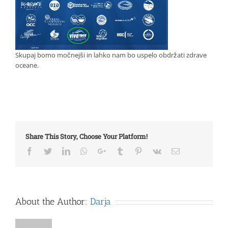
Skupaj
bomo
močnejši
in
lahko nam bo uspelo obdržati zdrave
oceane.
Share This Story, Choose Your Platform!
Facebook
Twitter
LinkedIn
Whatsapp
Google+
Tumblr
Pinterest
Vk
Email
About the Author:
Darja