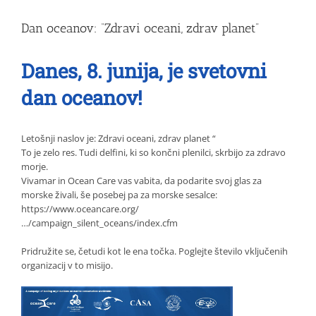
Dan oceanov: “Zdravi oceani, zdrav planet”
Danes, 8. junija,
je svetovni
dan
oceanov!
Letošnji naslov je:
Zdravi
oceani
, zdrav
planet
“
To je zelo
res. Tudi delfini, ki so
končni
plenilci
,
skrbijo
za zdravo
morje.
Vivamar in Ocean
Care
vas vabita, da
podarite svoj glas
za
morske
živali
,
še posebej
pa za
morske sesalce
:
https://www.oceancare.org/
…/campaign_silent_oceans/index.cfm
Pridružite se, četudi kot le
ena točka. Poglejte
število
vključenih
organizacij v to misijo.