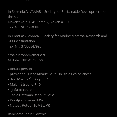
In Slovenia: VIVAMAR – Society for Sustainable Development for
the Sea
Klavčičeva 2, 1241 Kamnik, Slovenia, EU
Tax. Nr.: SI 44789483
In Croatia: VIVAMAR – Society for Marine Mammal Research and
Sea Conservation
Tax. Nr.: 37350847995
email: info@vivamar.org
Mobile: +386 41 435 500
Contact persons:
• president – Darja Ribarič, MPhil in Biological Sciences
• doc. Marina Štukelj, PhD
• Malan Štrbenc, PhD
• Tjaša Rihar, BSc
• Tanja Ostrman Renault, MSc
• Koraljka Polaček, MSc
• Nataša Potočnik, MSc, PR
Bank account in Slovenia: