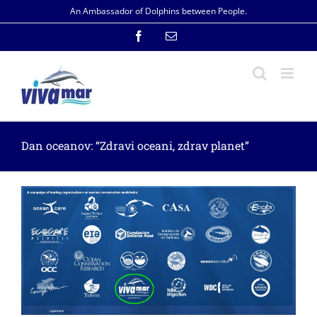
Skip
An Ambassador of Dolphins between People.
to
content
Facebook
Email
Dan oceanov: “Zdravi oceani, zdrav planet”