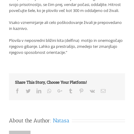
svojo prisotnostjo, se čim prej, vendar počasi, oddaljite. Hitrost
povečujte šele, ko je plovilo več kot 300 m oddaljeno od živali.
Vsako vznemirjanje ali celo poškodovanje živali je prepovedano
in kaznivo.
Plovila v neposredni bližini kita (delfina) motijo in onemogočajo
njegovo gibanje. Lahko ga prestrašijo, zmedejo ter zmanjšajo
njegovo sposobnost orientacije.”
Share This Story, Choose Your Platform!
Facebook
Twitter
LinkedIn
Whatsapp
Google+
Tumblr
Pinterest
Vk
Email
About the Author:
Natasa