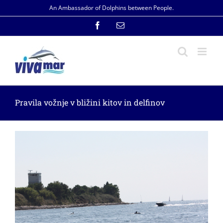
Skip
An Ambassador of Dolphins between People.
to
content
Facebook
Email
Pravila vožnje v bližini kitov in delfinov