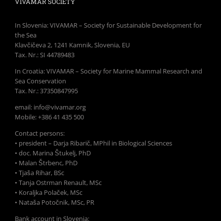
VIVAMAR SOCIETY
In Slovenia: VIVAMAR – Society for Sustainable Development for
the Sea
Klavčičeva 2, 1241 Kamnik, Slovenia, EU
Tax. Nr.: SI 44789483
In Croatia: VIVAMAR – Society for Marine Mammal Research and
Sea Conservation
Tax. Nr.: 37350847995
email: info@vivamar.org
Mobile: +386 41 435 500
Contact persons:
• president – Darja Ribarič, MPhil in Biological Sciences
• doc. Marina Štukelj, PhD
• Malan Štrbenc, PhD
• Tjaša Rihar, BSc
• Tanja Ostrman Renault, MSc
• Koraljka Polaček, MSc
• Nataša Potočnik, MSc, PR
Bank account in Slovenia: