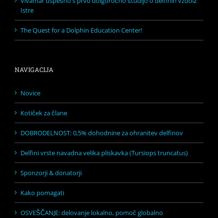
Vivamar uspešno s prvo dolgoročno študijo o delfinih vzdolž
Istre
The Quest for a Dolphin Education Center!
NAVIGACIJA
Novice
Kotiček za člane
DOBRODELNOST: 0,5% dohodnine za ohranitev delfinov
Delfini vrste navadna velika pliskavka (Tursiops truncatus)
Sponzorji & donatorji
Kako pomagati
OSVEŠČANJE: delovanje lokalno, pomoč globalno