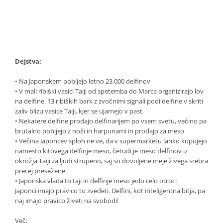
Dejstva:
• Na Japonskem pobijejo letno 23.000 delfinov
• V mali ribiški vasici Taiji od spetemba do Marca organizirajo lov
na delfine. 13 ribiških bark z zvočnimi signali podi delfine v skriti
zaliv blizu vasice Taiji, kjer se ujamejo v past.
• Nekatere delfine prodajo delfinarijem po vsem svetu, večino pa
brutalno pobijejo z noži in harpunami in prodajo za meso
• Večina Japoncev sploh ne ve, da v supermarketu lahko kupujejo
namesto kitovega delfinje meso, četudi je meso delfinov iz
okrožja Taiji za ljudi strupeno, saj so dovoljene meje živega srebra
precej presežene
• Japonska vlada to taji in delfinje meso jedo celo otroci
Japonci imajo pravico to zvedeti. Delfini, kot inteligentna bitja, pa
naj imajo pravico živeti na svobodi!
Več: