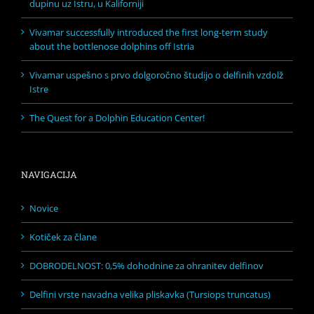
dupinu uz Istru, u Kaliforniji
Vivamar successfully introduced the first long-term study
about the bottlenose dolphins off Istria
Vivamar uspešno s prvo dolgoročno študijo o delfinih vzdolž
Istre
The Quest for a Dolphin Education Center!
NAVIGACIJA
Novice
Kotiček za člane
DOBRODELNOST: 0,5% dohodnine za ohranitev delfinov
Delfini vrste navadna velika pliskavka (Tursiops truncatus)