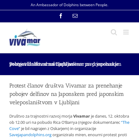
Skip
An Ambassador of Dolphins between People.
to
content
Facebook
Email
Protest članov društva Vivamar za prenehanje pobojev delfinov na Japonskem pred japonskim veleposlaništvom v Ljubljani
Protest članov društva Vivamar za prenehanje
pobojev delfinov na Japonskem pred japonskim
veleposlaništvom v Ljubljani
Društvo za trajnostni razvoj morja
Vivamar
je danes, 12. oktobra
ob 12.00 uri na pobudo Rica O’Barrya (njegov dokumentarec
“The
Cove”
je bil nagrajen z Oskarjem) in organizacije
Savejapandolphins.org
organiziralo miren, enourni protest proti