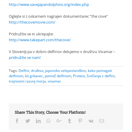
http://www.savejapandolphins.org/index.php
Oglejte si z oskarnem nagrajen dokumentarec “the cove”
http://thecovemovie.com/
Pridružite se in ukrepajte:
http://www.takepart.com/thecove/
V Sloveniji pa v dobro delfinov delujemo v društvu Vivamar –
pridružite se nam!
Tags:
Delfini
,
društvo
,
japonsko veleposlaništvo
,
kako pomagati
delfinom
,
kit grbavec
,
pomoč delfinom
,
Protest
,
Srečanja z delfini
,
trajnostni razvoj morja
,
vivamar
Share This Story, Choose Your Platform!
Facebook
Twitter
LinkedIn
Whatsapp
Google+
Tumblr
Pinterest
Vk
Email