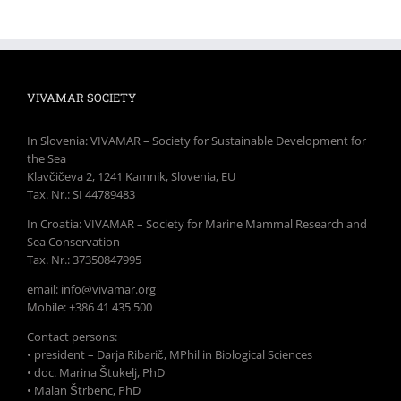
VIVAMAR SOCIETY
In Slovenia: VIVAMAR – Society for Sustainable Development for
the Sea
Klavčičeva 2, 1241 Kamnik, Slovenia, EU
Tax. Nr.: SI 44789483
In Croatia: VIVAMAR – Society for Marine Mammal Research and
Sea Conservation
Tax. Nr.: 37350847995
email: info@vivamar.org
Mobile: +386 41 435 500
Contact persons:
• president – Darja Ribarič, MPhil in Biological Sciences
• doc. Marina Štukelj, PhD
• Malan Štrbenc, PhD