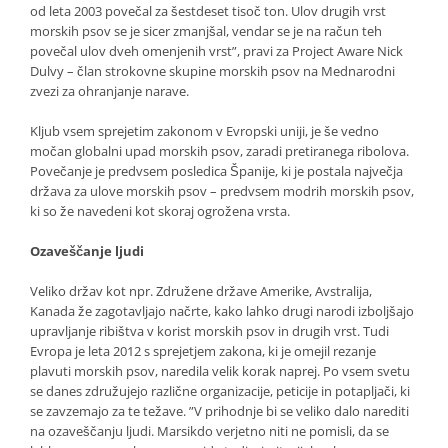
od leta 2003 povečal za šestdeset tisoč ton. Ulov drugih vrst
morskih psov se je sicer zmanjšal, vendar se je na račun teh
povečal ulov dveh omenjenih vrst”, pravi za Project Aware Nick
Dulvy – član strokovne skupine morskih psov na Mednarodni
zvezi za ohranjanje narave.
Kljub vsem sprejetim zakonom v Evropski uniji, je še vedno
močan globalni upad morskih psov, zaradi pretiranega ribolova.
Povečanje je predvsem posledica Španije, ki je postala največja
država za ulove morskih psov – predvsem modrih morskih psov,
ki so že navedeni kot skoraj ogrožena vrsta.
Ozaveščanje ljudi
Veliko držav kot npr. Združene države Amerike, Avstralija,
Kanada že zagotavljajo načrte, kako lahko drugi narodi izboljšajo
upravljanje ribištva v korist morskih psov in drugih vrst. Tudi
Evropa je leta 2012 s sprejetjem zakona, ki je omejil rezanje
plavuti morskih psov, naredila velik korak naprej. Po vsem svetu
se danes združujejo različne organizacije, peticije in potapljači, ki
se zavzemajo za te težave. ”V prihodnje bi se veliko dalo narediti
na ozaveščanju ljudi. Marsikdo verjetno niti ne pomisli, da se