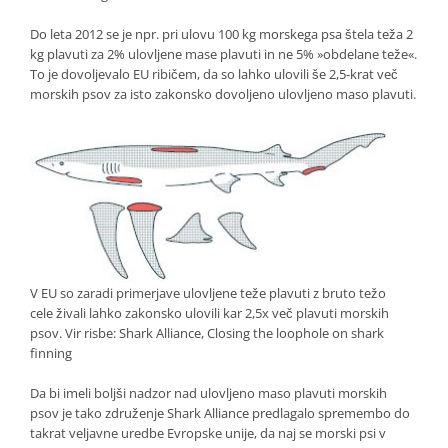
Do leta 2012 se je npr. pri ulovu 100 kg morskega psa štela teža 2
kg plavuti za 2% ulovljene mase plavuti in ne 5% »obdelane teže«.
To je dovoljevalo EU ribičem, da so lahko ulovili še 2,5-krat več
morskih psov za isto zakonsko dovoljeno ulovljeno maso plavuti.
V EU so zaradi primerjave ulovljene teže plavuti z bruto težo
cele živali lahko zakonsko ulovili kar 2,5x več plavuti morskih
psov. Vir risbe: Shark Alliance, Closing the loophole on shark
finning
Da bi imeli boljši nadzor nad ulovljeno maso plavuti morskih
psov je tako združenje Shark Alliance predlagalo spremembo do
takrat veljavne uredbe Evropske unije, da naj se morski psi v