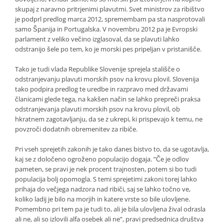
skupaj z naravno pritrjenimi plavutmi. Svet ministrov za ribištvo
je podprl predlog marca 2012, spremembam pa sta nasprotovali
samo Španija in Portugalska. V novembru 2012 pa je Evropski
parlament z veliko večino izglasoval, da se plavuti lahko
odstranijo šele po tem, ko je morski pes pripeljan v pristanišče.
Tako je tudi vlada Republike Slovenije sprejela stališče o
odstranjevanju plavuti morskih psov na krovu plovil. Slovenija
tako podpira predlog te uredbe in razpravo med državami
članicami glede tega, na kakšen način se lahko prepreči praksa
odstranjevanja plavuti morskih psov na krovu plovil, ob
hkratnem zagotavljanju, da se z ukrepi, ki prispevajo k temu, ne
povzroči dodatnih obremenitev za ribiče.
Pri vseh sprejetih zakonih je tako danes bistvo to, da se ugotavlja,
kaj se z določeno ogroženo populacijo dogaja. ”Če je odlov
pameten, se pravi je nek procent trajnosten, potem si bo tudi
populacija bolj opomogla. S temi sprejetimi zakoni torej lahko
prihaja do večjega nadzora nad ribiči, saj se lahko točno ve,
koliko ladij je bilo na morjih in katere vrste so bile ulovljene.
Pomembno pri tem pa je tudi to, ali je bila ulovljena žival odrasla
ali ne, ali so izlovili alfa osebek ali ne”, pravi predsednica društva