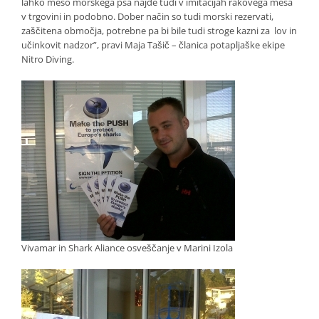
lahko meso morskega psa najde tudi v imitacijah rakovega mesa
v trgovini in podobno. Dober način so tudi morski rezervati,
zaščitena območja, potrebne pa bi bile tudi stroge kazni za lov in
učinkovit nadzor”, pravi Maja Tašič – članica potapljaške ekipe
Nitro Diving.
Vivamar in Shark Aliance osveščanje v Marini Izola