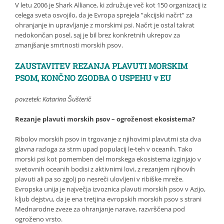
V letu 2006 je Shark Alliance, ki združuje več kot 150 organizacij iz
celega sveta osvojilo, da je Evropa sprejela ”akcijski načrt” za
ohranjanje in upravljanje z morskimi psi. Načrt je ostal takrat
nedokončan posel, saj je bil brez konkretnih ukrepov za
zmanjšanje smrtnosti morskih psov.
ZAUSTAVITEV REZANJA PLAVUTI MORSKIM
PSOM, KONČNO ZGODBA O USPEHU v EU
povzetek: Katarina Šušterič
Rezanje plavuti morskih psov – ogroženost ekosistema?
Ribolov morskih psov in trgovanje z njihovimi plavutmi sta dva
glavna razloga za strm upad populacij le-teh v oceanih. Tako
morski psi kot pomemben del morskega ekosistema izginjajo v
svetovnih oceanih bodisi z aktivnimi lovi, z rezanjem njihovih
plavuti ali pa so zgolj po nesreči ulovljeni v ribiške mreže.
Evropska unija je največja izvoznica plavuti morskih psov v Azijo,
kljub dejstvu, da je ena tretjina evropskih morskih psov s strani
Mednarodne zveze za ohranjanje narave, razvrščena pod
ogroženo vrsto.