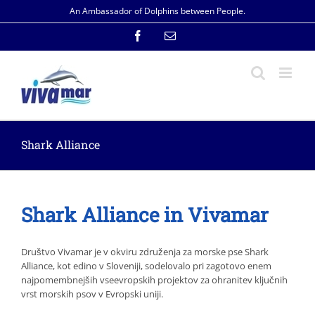
Skip
An Ambassador of Dolphins between People.
to
content
Facebook
Email
Shark Alliance
Shark Alliance in Vivamar
Društvo Vivamar je v okviru združenja za morske pse Shark
Alliance, kot edino v Sloveniji, sodelovalo pri zagotovo enem
najpomembnejših vseevropskih projektov za ohranitev ključnih
vrst morskih psov v Evropski uniji.