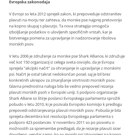
Evropska zakonodaja
V Evropi so leta 2012 sprejeli zakon, ki prepoveduje odstranitev
plavuti na morju ter zahteva, da morske pse najprej pretovorijo
na kopno skupaj s plavutjo. Ta nova strategija omogoča
izboljšanje podatkov o ulovljenih specifičnih vrstah, kar je
bistvenega pomena za upravljanje in nadzorovanje ribolova
morskih psov.
V letu 2006 je združenje za morske pse Shark Alliance, ki združuje
več kot 150 organizacij iz celega sveta osvojilo, da je Evropa
sprejela ”akcijski načrt” za ohranjanje in upravljanje z morskimi
psi. Načrt je ostal takrat nedokončan posel, saj je bil brez
konkretnih ukrepov za zmanjšanje smrtnosti morskih psov.
Glavna prednostna naloga bila še vedno prepoved rezanja
plavuti morskih psoh v Evropski uniji. S podporo organizacije
Shark Alliane so štirje poslanci Evropskega parlamenta sprožili
pobudo v letu 2010, ki je pozivala Evropsko komisijo k predlogu
prepovedi odstranjevanja plavuti morskih psov. Pobuda je bila
sprejeta decembra kot resolucija Evropskega parlamenta s
podporo 423 poslancev. V novembru 2011 so po posvetu o
možnostih za spremembe predlagali, da je rezanje plavuti sicer
dovoljeno, vendar samo, ko so morski psi iztovorjeni na kopno