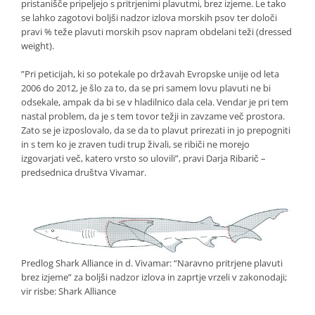
pristanišče pripeljejo s pritrjenimi plavutmi, brez izjeme. Le tako
se lahko zagotovi boljši nadzor izlova morskih psov ter določi
pravi % teže plavuti morskih psov napram obdelani teži (dressed
weight).
”Pri peticijah, ki so potekale po državah Evropske unije od leta
2006 do 2012, je šlo za to, da se pri samem lovu plavuti ne bi
odsekale, ampak da bi se v hladilnico dala cela. Vendar je pri tem
nastal problem, da je s tem tovor težji in zavzame več prostora.
Zato se je izposlovalo, da se da to plavut prirezati in jo prepogniti
in s tem ko je zraven tudi trup živali, se ribiči ne morejo
izgovarjati več, katero vrsto so ulovili”, pravi Darja Ribarič –
predsednica društva Vivamar.
Predlog Shark Alliance in d. Vivamar: “Naravno pritrjene plavuti
brez izjeme” za boljši nadzor izlova in zaprtje vrzeli v zakonodaji;
vir risbe: Shark Alliance