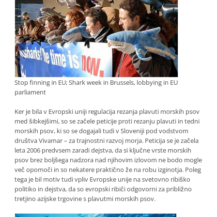
Stop finning in EU; Shark week in Brussels, lobbying in EU
parliament
Ker je bila v Evropski uniji regulacija rezanja plavuti morskih psov
med šibkejšimi, so se začele peticije proti rezanju plavuti in tedni
morskih psov, ki so se dogajali tudi v Sloveniji pod vodstvom
društva Vivamar – za trajnostni razvoj morja. Peticija se je začela
leta 2006 predvsem zaradi dejstva, da si ključne vrste morskih
psov brez boljšega nadzora nad njihovim izlovom ne bodo mogle
več opomoči in so nekatere praktično že na robu izginotja. Poleg
tega je bil motiv tudi vpliv Evropske unije na svetovno ribiško
politiko in dejstva, da so evropski ribiči odgovorni za približno
tretjino azijske trgovine s plavutmi morskih psov.