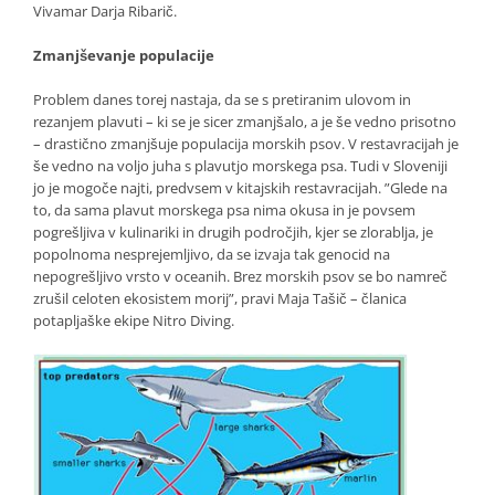
Vivamar Darja Ribarič.
Zmanjševanje populacije
Problem danes torej nastaja, da se s pretiranim ulovom in
rezanjem plavuti – ki se je sicer zmanjšalo, a je še vedno prisotno
– drastično zmanjšuje populacija morskih psov. V restavracijah je
še vedno na voljo juha s plavutjo morskega psa. Tudi v Sloveniji
jo je mogoče najti, predvsem v kitajskih restavracijah. ”Glede na
to, da sama plavut morskega psa nima okusa in je povsem
pogrešljiva v kulinariki in drugih področjih, kjer se zlorablja, je
popolnoma nesprejemljivo, da se izvaja tak genocid na
nepogrešljivo vrsto v oceanih. Brez morskih psov se bo namreč
zrušil celoten ekosistem morij”, pravi Maja Tašič – članica
potapljaške ekipe Nitro Diving.