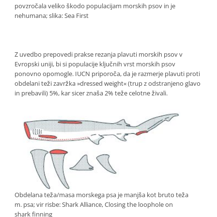
povzročala veliko škodo populacijam morskih psov in je
nehumana; slika: Sea First
Z uvedbo prepovedi prakse rezanja plavuti morskih psov v
Evropski uniji, bi si populacije ključnih vrst morskih psov
ponovno opomogle. IUCN priporoča, da je razmerje plavuti proti
obdelani teži zavržka »dressed weight« (trup z odstranjeno glavo
in prebavili) 5%, kar sicer znaša 2% teže celotne živali.
Obdelana teža/masa morskega psa je manjša kot bruto teža
m. psa; vir risbe: Shark Alliance, Closing the loophole on
shark finning