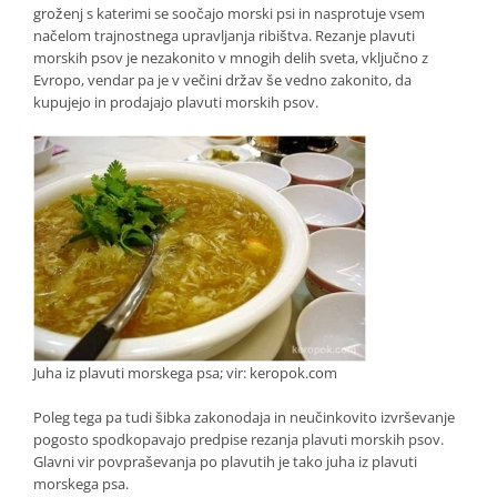
groženj s katerimi se soočajo morski psi in nasprotuje vsem
načelom trajnostnega upravljanja ribištva. Rezanje plavuti
morskih psov je nezakonito v mnogih delih sveta, vključno z
Evropo, vendar pa je v večini držav še vedno zakonito, da
kupujejo in prodajajo plavuti morskih psov.
Juha iz plavuti morskega psa; vir: keropok.com
Poleg tega pa tudi šibka zakonodaja in neučinkovito izvrševanje
pogosto spodkopavajo predpise rezanja plavuti morskih psov.
Glavni vir povpraševanja po plavutih je tako juha iz plavuti
morskega psa.