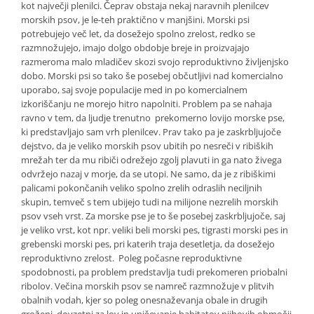
kot največji plenilci. Čeprav obstaja nekaj naravnih plenilcev
morskih psov, je le-teh praktično v manjšini. Morski psi
potrebujejo več let, da dosežejo spolno zrelost, redko se
razmnožujejo, imajo dolgo obdobje breje in proizvajajo
razmeroma malo mladičev skozi svojo reproduktivno življenjsko
dobo. Morski psi so tako še posebej občutljivi nad komercialno
uporabo, saj svoje populacije med in po komercialnem
izkoriščanju ne morejo hitro napolniti. Problem pa se nahaja
ravno v tem, da ljudje trenutno prekomerno lovijo morske pse,
ki predstavljajo sam vrh plenilcev. Prav tako pa je zaskrbljujoče
dejstvo, da je veliko morskih psov ubitih po nesreči v ribiških
mrežah ter da mu ribiči odrežejo zgolj plavuti in ga nato živega
odvržejo nazaj v morje, da se utopi. Ne samo, da je z ribiškimi
palicami pokončanih veliko spolno zrelih odraslih neciljnih
skupin, temveč s tem ubijejo tudi na milijone nezrelih morskih
psov vseh vrst. Za morske pse je to še posebej zaskrbljujoče, saj
je veliko vrst, kot npr. veliki beli morski pes, tigrasti morski pes in
grebenski morski pes, pri katerih traja desetletja, da dosežejo
reproduktivno zrelost. Poleg počasne reproduktivne
spodobnosti, pa problem predstavlja tudi prekomeren priobalni
ribolov. Večina morskih psov se namreč razmnožuje v plitvih
obalnih vodah, kjer so poleg onesnaževanja obale in drugih