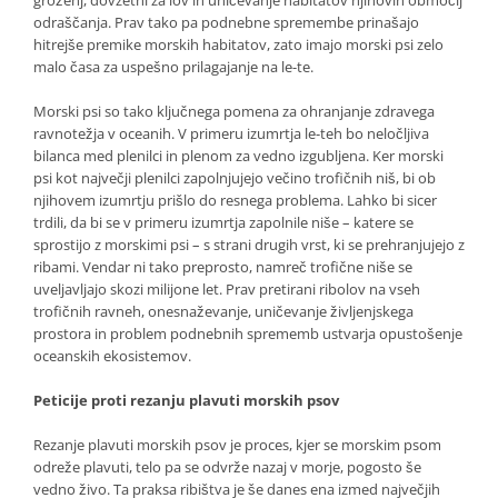
groženj, dovzetni za lov in uničevanje habitatov njihovih območij
odraščanja. Prav tako pa podnebne spremembe prinašajo
hitrejše premike morskih habitatov, zato imajo morski psi zelo
malo časa za uspešno prilagajanje na le-te.
Morski psi so tako ključnega pomena za ohranjanje zdravega
ravnotežja v oceanih. V primeru izumrtja le-teh bo neločljiva
bilanca med plenilci in plenom za vedno izgubljena. Ker morski
psi kot največji plenilci zapolnjujejo večino trofičnih niš, bi ob
njihovem izumrtju prišlo do resnega problema. Lahko bi sicer
trdili, da bi se v primeru izumrtja zapolnile niše – katere se
sprostijo z morskimi psi – s strani drugih vrst, ki se prehranjujejo z
ribami. Vendar ni tako preprosto, namreč trofične niše se
uveljavljajo skozi milijone let. Prav pretirani ribolov na vseh
trofičnih ravneh, onesnaževanje, uničevanje življenjskega
prostora in problem podnebnih sprememb ustvarja opustošenje
oceanskih ekosistemov.
Peticije
proti rezanju plavuti morskih psov
Rezanje plavuti morskih psov je proces, kjer se morskim psom
odreže plavuti, telo pa se odvrže nazaj v morje, pogosto še
vedno živo. Ta praksa ribištva je še danes ena izmed največjih