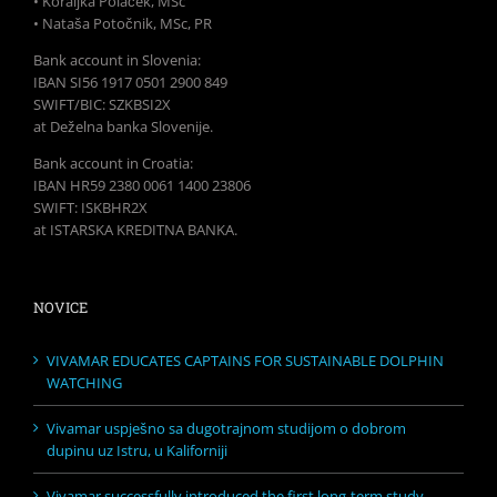
• Koraljka Polaček, MSc
• Nataša Potočnik, MSc, PR
Bank account in Slovenia:
IBAN SI56 1917 0501 2900 849
SWIFT/BIC: SZKBSI2X
at Deželna banka Slovenije.
Bank account in Croatia:
IBAN HR59 2380 0061 1400 23806
SWIFT: ISKBHR2X
at ISTARSKA KREDITNA BANKA.
NOVICE
VIVAMAR EDUCATES CAPTAINS FOR SUSTAINABLE DOLPHIN
WATCHING
Vivamar uspješno sa dugotrajnom studijom o dobrom
dupinu uz Istru, u Kaliforniji
Vivamar successfully introduced the first long-term study