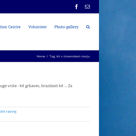
Facebook
Email
tion Centre
Volunteer
Photo gallery
Home
/
Tag:
kit v slovenskem morju
rste - kit grbavec, brazdasti kit ... Za
stni razvoj