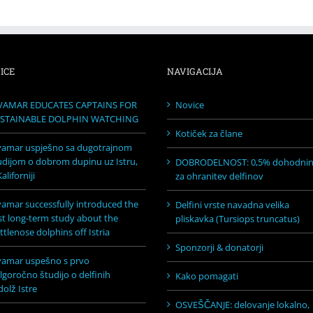
ICE
NAVIGACIJA
VAMAR EDUCATES CAPTAINS FOR
Novice
STAINABLE DOLPHIN WATCHING
Kotiček za člane
vamar uspješno sa dugotrajnom
udijom o dobrom dupinu uz Istru,
DOBRODELNOST: 0,5% dohodni
aliforniji
za ohranitev delfinov
vamar successfully introduced the
Delfini vrste navadna velika
rst long-term study about the
pliskavka (Tursiops truncatus)
ttlenose dolphins off Istria
Sponzorji & donatorji
vamar uspešno s prvo
lgoročno študijo o delfinih
Kako pomagati
dolž Istre
OSVEŠČANJE: delovanje lokalno,