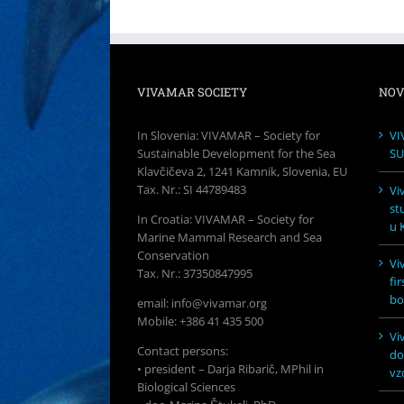
VIVAMAR SOCIETY
NOV
In Slovenia: VIVAMAR – Society for
VI
Sustainable Development for the Sea
SU
Klavčičeva 2, 1241 Kamnik, Slovenia, EU
Tax. Nr.: SI 44789483
Vi
st
In Croatia: VIVAMAR – Society for
u K
Marine Mammal Research and Sea
Conservation
Vi
Tax. Nr.: 37350847995
fi
bo
email: info@vivamar.org
Mobile: +386 41 435 500
Vi
Contact persons:
do
• president – Darja Ribarič, MPhil in
vz
Biological Sciences