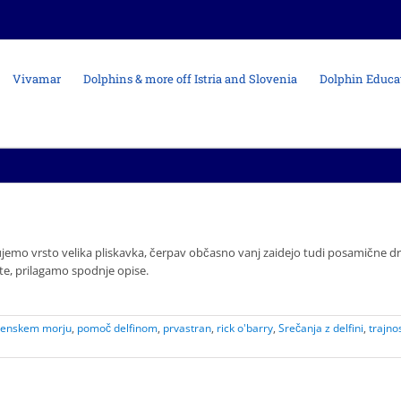
Vivamar
Dolphins & more off Istria and Slovenia
Dolphin Educa
o vrsto velika pliskavka, čerpav občasno vanj zaidejo tudi posamične druge v
te, prilagamo spodnje opise.
ovenskem morju
,
pomoč delfinom
,
prvastran
,
rick o'barry
,
Srečanja z delfini
,
trajno