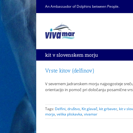
Skip
An Ambassador of Dolphins between People.
to
content
kit v slovenskem morju
Vrste kitov (delfinov)
V severnem Jadranskem morju najpogosteje srečujem
orientacijo in pomoč pri določanju posamične vrs
Tags:
Delfini
,
društvo
,
Kit glavač
,
kit grbavec
,
kit v sl
morja
,
velika pliskavka
,
vivamar