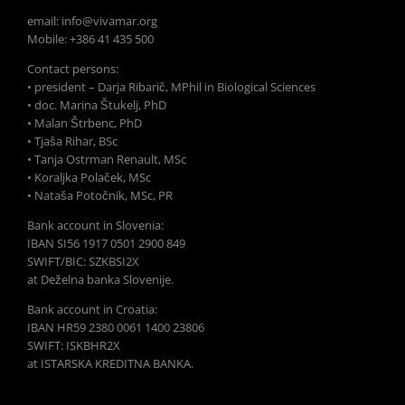
email: info@vivamar.org
Mobile: +386 41 435 500
Contact persons:
• president – Darja Ribarič, MPhil in Biological Sciences
• doc. Marina Štukelj, PhD
• Malan Štrbenc, PhD
• Tjaša Rihar, BSc
• Tanja Ostrman Renault, MSc
• Koraljka Polaček, MSc
• Nataša Potočnik, MSc, PR
Bank account in Slovenia:
IBAN SI56 1917 0501 2900 849
SWIFT/BIC: SZKBSI2X
at Deželna banka Slovenije.
Bank account in Croatia:
IBAN HR59 2380 0061 1400 23806
SWIFT: ISKBHR2X
at ISTARSKA KREDITNA BANKA.