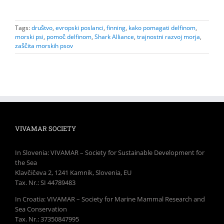
Tags:
društvo
,
evropski poslanci
,
finning
,
kako pomagati delfinom
,
morski psi
,
pomoč delfinom
,
Shark Alliance
,
trajnostni razvoj morja
,
zaščita morskih psov
VIVAMAR SOCIETY
In Slovenia: VIVAMAR – Society for Sustainable Development for
the Sea
Klavčičeva 2, 1241 Kamnik, Slovenia, EU
Tax. Nr.: SI 44789483
In Croatia: VIVAMAR – Society for Marine Mammal Research and
Sea Conservation
Tax. Nr.: 37350847995