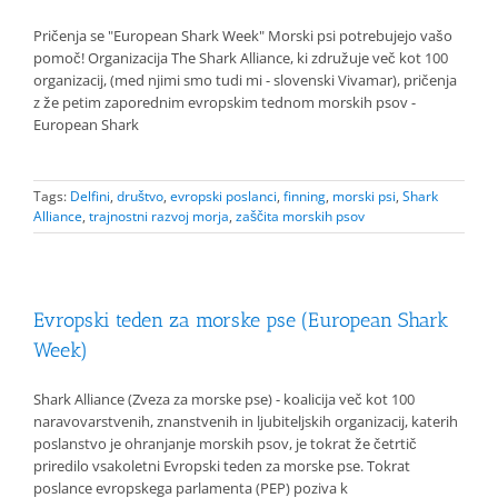
Pričenja se "European Shark Week" Morski psi potrebujejo vašo
pomoč! Organizacija The Shark Alliance, ki združuje več kot 100
organizacij, (med njimi smo tudi mi - slovenski Vivamar), pričenja
z že petim zaporednim evropskim tednom morskih psov -
European Shark
Tags:
Delfini
,
društvo
,
evropski poslanci
,
finning
,
morski psi
,
Shark
Alliance
,
trajnostni razvoj morja
,
zaščita morskih psov
Evropski teden za morske pse (European Shark
Week)
Shark Alliance (Zveza za morske pse) - koalicija več kot 100
naravovarstvenih, znanstvenih in ljubiteljskih organizacij, katerih
poslanstvo je ohranjanje morskih psov, je tokrat že četrtič
priredilo vsakoletni Evropski teden za morske pse. Tokrat
poslance evropskega parlamenta (PEP) poziva k